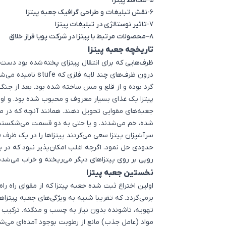
5-
محافظ پیتزا
6-
نقش تبلیغات و طراحی گرافیک جعبه‌ پیتزا
7-
تاثیر نوستالژی در تبلیغات پیتزا
8
–
محصولات مرتبط با پیتزا در شرکت پویا فراز خلاق
تاریخچه جعبه پیتزا
درون ظرف‌های چند ل
گرد بوده و از قلع و مس ساخته شده بود. بعد از جنگ
پیتزا یک غذای بسیار معروف و محبوب شده بود. و اولین
جعبه‌های مقوایی تحویل دهند. همانند آنچه که در مغ
شده، خم می‌شدند. و یا حتی به دو قسمت می‌شکستن
سرآشپزان پیتزا سعی می‌کردند پیتزاها را در یک ظرف قر
حدودی حل نمود. اگرچه اغلب امکان‌پذیر نبود که در ی
رویی بر روی پیتزاهای دیگر می‌ریخته و خراب می‌شدن
نخستین جعبه پیتزا
اولین اختراع ثبت شده
جعبه پیتزا
برمی‌گردد. که تقریبا شبیه به ویژگی‌های جعبه پیتزاه
تهویه، تاشونده بدون نیاز به چسب و منگنه. ترکیب ا
مواد (عامل جذب) مانع از رطوبت بوجود آمده‌ای می‌