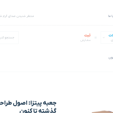
 ما
منتظر شنیدن صدای گرم شم
ات
ثبت
ی
سفــارش
نون
جعبه‌ پیتزا: اصول طراحی
گذشته تا کنون