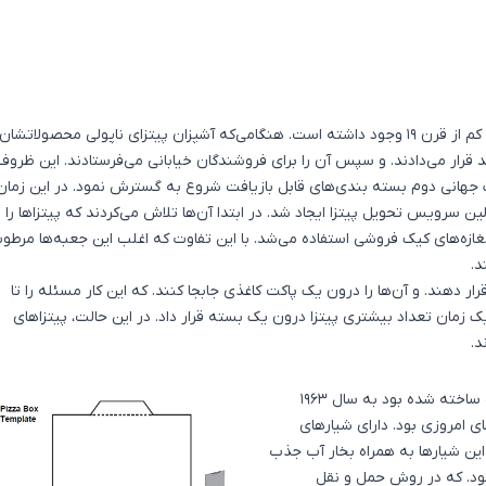
ظرف‌هایی که برای انتقال پیتزای پخته شده بود دست کم از قرن 19 وجود داشته است. هنگامی‌که آشپزان پیتزای ناپولی محصولاتشا
ایه فلزی که stufe نامیده می‌شد قرار می‌دادند. و سپس آن‌ را برای فروشندگان خیابانی می‌فرستادند. این ظروف
 جهانی دوم بسته‌ بندی‌های قابل بازیافت شروع به گسترش نمود. در این زمان
 سرویس تحویل پیتزا ایجاد شد. در ابتدا آن‌ها تلاش می‌کردند که پیتزاها را د
ازه‌های کیک فروشی استفاده می‌شد. با این تفاوت که اغلب این جعبه‌ها مرطو
د.
ار دهند. و آن‌ها را درون یک پاکت کاغذی جابجا کنند. که این کار مسئله را تا
ک زمان تعداد بیشتری پیتزا درون یک بسته قرار داد. در این حالت، پیتزاهای
د.
که از مقوای راه راه ساخته شده بود به سال 1963
ای امروزی بود. دارای شیارهای
ین شیارها به همراه بخار آب جذب
شود. که در روش حمل و نقل