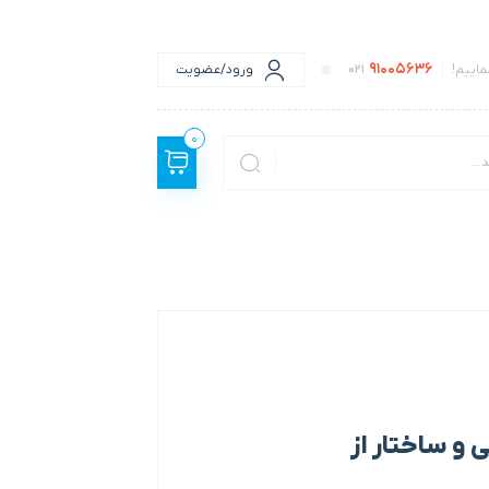
91005636
اییم!
021
ورود/عضویت
0
 و ساختار از