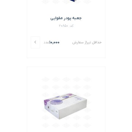
جعبه پودر مقوایی
کد: 20850
10,000
حداقل تیراژ سفارش
عدد