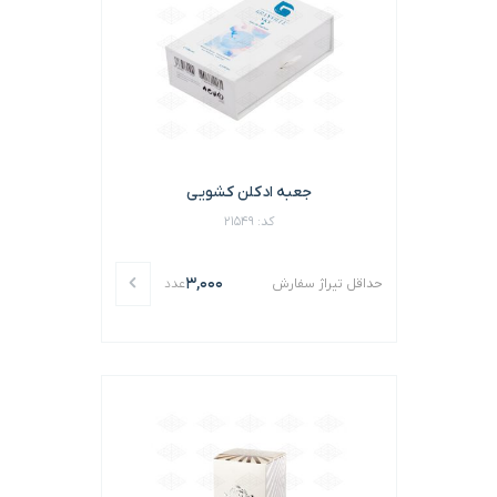
جعبه ادکلن کشویی
کد: 21549
3,000
حداقل تیراژ سفارش
عدد