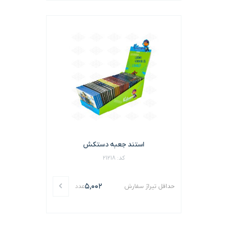
استند جعبه دستکش
کد: 21218
5,002
حداقل تیراژ سفارش
عدد