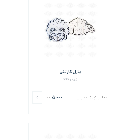
پازل کارتنی
کد: 2420
5,000
حداقل تیراژ سفارش
عدد