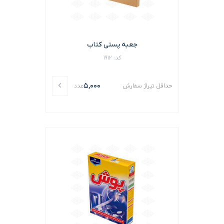
جعبه پستی کتاب
کد: 1912
5,000
حداقل تیراژ سفارش
عدد