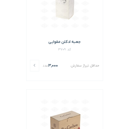
جعبه ادکلن مقوایی
کد: 3709
3,000
حداقل تیراژ سفارش
عدد