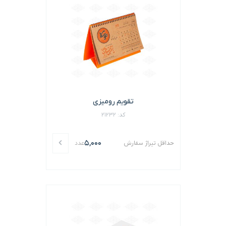
تقویم رومیزی
کد: 21232
5,000
حداقل تیراژ سفارش
عدد