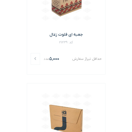
جعبه ای فلوت زغال
کد: 21239
5,000
حداقل تیراژ سفارش
عدد