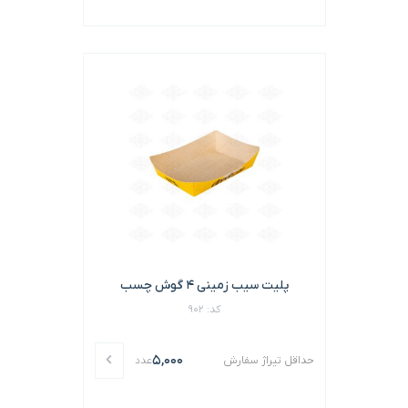
پلیت سیب زمینی 4 گوش چسب
کد: 902
5,000
حداقل تیراژ سفارش
عدد