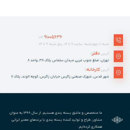
91005636
021
شنبه تا چهارشنبه: ساعت ۹ تا ۱۷، پنج شنبه: ۹ تا ۱۳
دفتر:
آدرس
تهران، ضلع جنوب غربی میدان سلماس پلاک ٣٨، واحد ۸
کارخانه:
آدرس
شهر قدس، شهرک صنعتی زاگرس خیابان زاگرس، کوچه الوند، پلاک ٧
ما متخصص و عاشق بسته بندی هستیم. از سال ۱۳۶۸ به عنوان
مشاور، طراح و تولید کننده بسته بندی با برندهای معتبر ایرانی
همکاری کرده‌ایم.