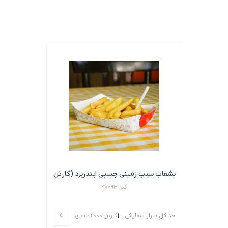
بشقاب سیب زمینی چسبی ایندربرد (کارتن
2000 عددی)
کد: 27093
1
حداقل تیراژ سفارش
کارتن 2000 عددی