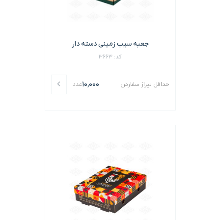
جعبه سیب زمینی دسته دار
کد: 3663
10,000
حداقل تیراژ سفارش
عدد