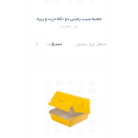
جعبه سیب زمینی دو تکه درب و زیره
کد: 20893
5,000
حداقل تیراژ سفارش
عدد