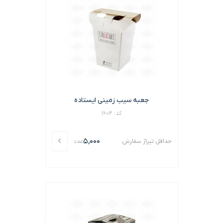
جعبه سیب زمینی ایستاده
کد: 1604
5,000
حداقل تیراژ سفارش
عدد