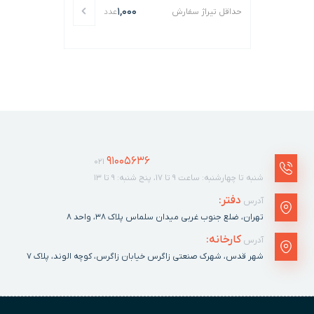
1,000
حداقل تیراژ سفارش
عدد
91005636
021
شنبه تا چهارشنبه: ساعت ۹ تا ۱۷، پنج شنبه: ۹ تا ۱۳
دفتر:
آدرس
تهران، ضلع جنوب غربی میدان سلماس پلاک ٣٨، واحد ۸
کارخانه:
آدرس
شهر قدس، شهرک صنعتی زاگرس خیابان زاگرس، کوچه الوند، پلاک ٧