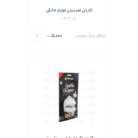
کارتن لمینیتی لوازم خانگی
کد: 21984
5,000
حداقل تیراژ سفارش
عدد