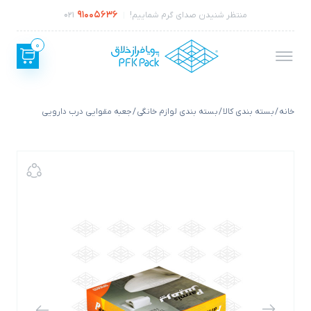
91005636
منتظر شنیدن صدای گرم شماییم!
021
0
خانه
/
بسته بندی کالا
/
بسته بندی لوازم خانگی
/ جعبه مقوایی درب دارویی