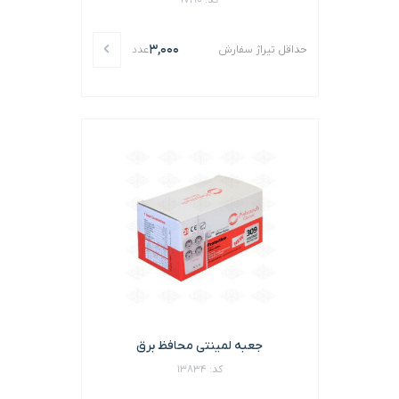
کد: 17190
3,000
حداقل تیراژ سفارش
عدد
جعبه لمینتی محافظ برق
کد: 13834