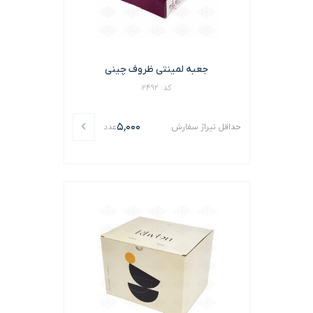
جعبه لمینتی ظروف چینی
کد: 2492
5,000
حداقل تیراژ سفارش
عدد