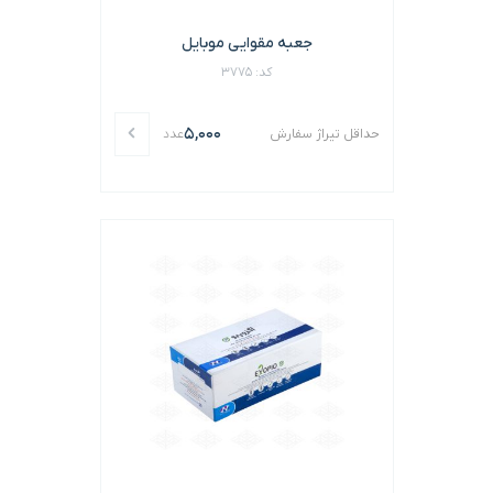
جعبه مقوایی موبایل
کد: 3775
5,000
حداقل تیراژ سفارش
عدد
اشتراک گذاری در