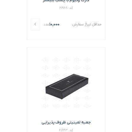
کارت وکیوم با چسب بلیستر
کد: 21968
10,000
حداقل تیراژ سفارش
عدد
جعبه لمینیتی ظروف پذیرایی
کد: 21643