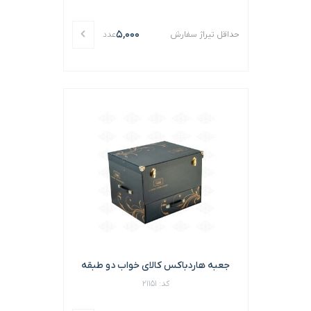
5,000
حداقل تیراژ سفارش
عدد
جعبه هاردباکس کالای خواب دو طبقه
کد: 21151