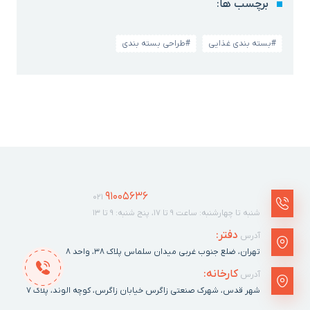
برچسب ها:
#بسته بندی غذایی
#طراحی بسته بندی
91005636
021
شنبه تا چهارشنبه: ساعت ۹ تا ۱۷، پنج شنبه: ۹ تا ۱۳
دفتر:
آدرس
تهران، ضلع جنوب غربی میدان سلماس پلاک ٣٨، واحد ۸
کارخانه:
آدرس
شهر قدس، شهرک صنعتی زاگرس خیابان زاگرس، کوچه الوند، پلاک ٧