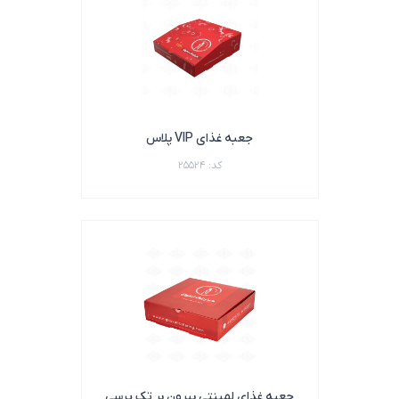
جعبه غذای VIP پلاس
کد: 25524
جعبه غذای لمینتی بیرون بر تک پرسی