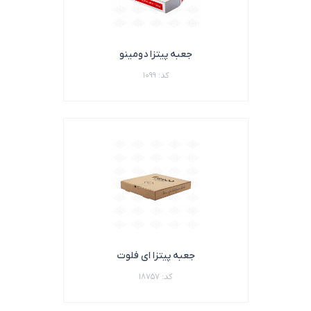
جعبه پیتزا دومینو
کد: 1099
جعبه پیتزا ای فلوت
کد: 18757