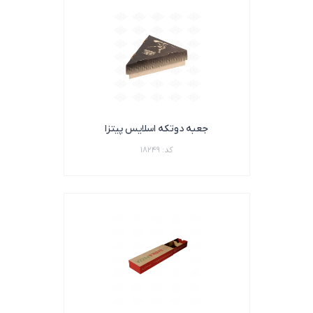
جعبه دوتکه اسلایس پیتزا
کد: 18249