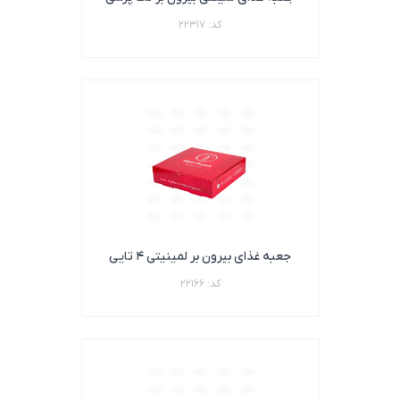
کد: 22317
جعبه غذای بیرون بر لمینیتی 4 تایی
کد: 22166