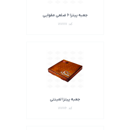
جعبه پیتزا ۶ ضلعی مقوایی
کد: 18777
جعبه پیتزا لمینتی
کد: 18776