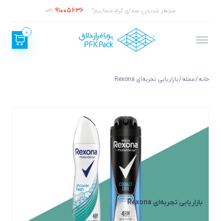
91005636
منتظر شنیدن صدای گرم شماییم!
021
0
خانه
/
مجله
/ بازاریابی تجربه‌ای Rexona
بازاریابی تجربه‌ای Rexona