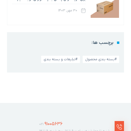
۳۰ مهر, ۱۴۰۳
برچسب ها:
#بسته بندی محصول
#تبلیغات و بسته بندی
91005636
021