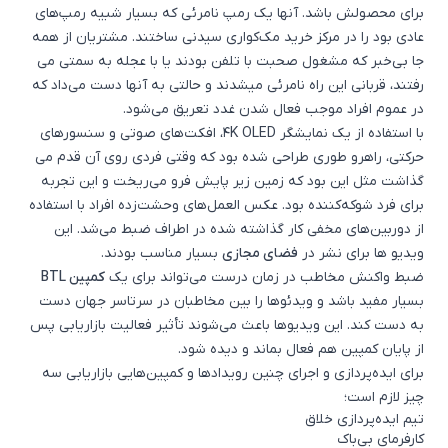
برای محصولش باشد. آنها یک رمپ نامرئی که بسیار شبیه رمپ­‌های
عادی بود را در مرکز خرید مک‌کواری سیدنی ساختند. مشتریان از همه
جا بی­‌خبر که مشغول صحبت با تلفن بودند یا با عجله به سمتی می­‌
رفتند، قربانی این راه نامرئی می
­شدند و حالتی به آنها دست می‌داد که
در عموم افراد موجب فعال شدن غدد تعریق می‌شود.
با استفاده از یک نمایشگر 4K OLED، افکت‌های صوتی و سنسورهای
حرکتی، راهرو طوری طراحی شده بود که وقتی فردی روی آن قدم می­‌
گذاشت مثل این بود که زمین زیر پایش فرو می­‌ریخت و این تجربه
برای فرد شوکه‌کننده بود. عکس العمل‌های وحشت‌زده افراد با استفاده
از دوربین‌های مخفی کار گذاشته شده در اطراف ضبط می­‌شد. این
ویدیو ها برای نشر در
فضای مجازی
بسیار مناسب بودند.
ضبط واکنش مخاطب در زمان درست می‌تواند برای یک
کمپین BTL
بسیار مفید باشد و ویدئوها را بین مخاطبان در سرتاسر جهان دست
به دست کند. این ویدیوها باعث می‌شوند تأثیر فعالیت بازاریابی پس
از پایان کمپین هم فعال بماند و دیده شود.
برای ایده‌پردازی و اجرای چنین رویدادها و کمپین‌هایی بازاریابی سه
چیز لازم است؛
تیم ایده‌پردازی خلاق
کارفرمای بی‌باک