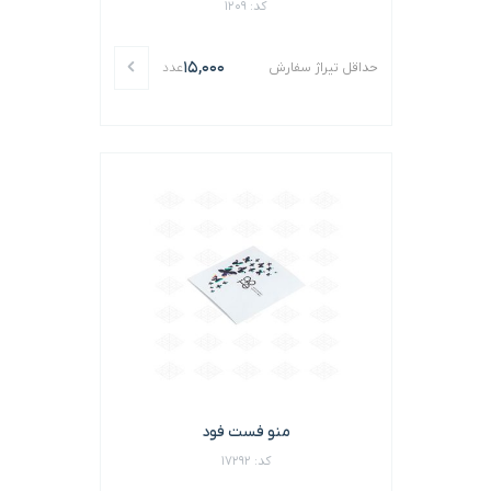
کد: 1209
15,000
حداقل تیراژ سفارش
عدد
منو فست فود
کد: 17292