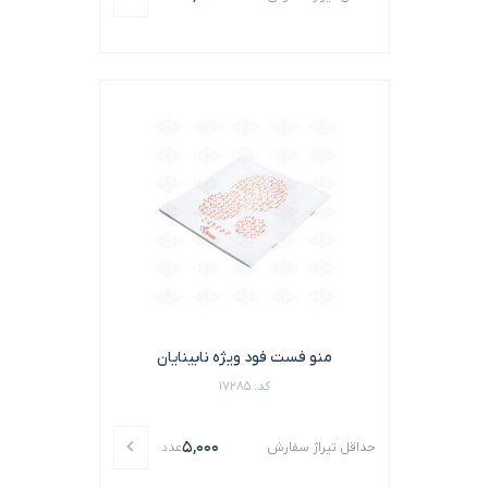
منو فست فود ویژه نابینایان
کد: 17285
5,000
حداقل تیراژ سفارش
عدد