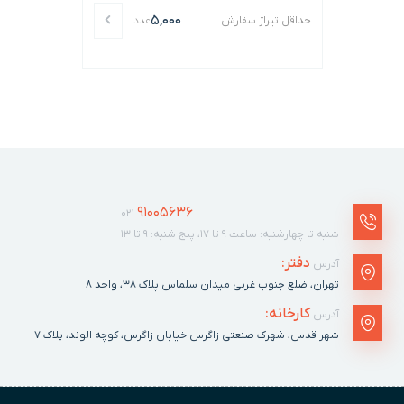
5,000
حداقل تیراژ سفارش
عدد
91005636
021
شنبه تا چهارشنبه: ساعت ۹ تا ۱۷، پنج شنبه: ۹ تا ۱۳
دفتر:
آدرس
تهران، ضلع جنوب غربی میدان سلماس پلاک ٣٨، واحد ۸
کارخانه:
آدرس
شهر قدس، شهرک صنعتی زاگرس خیابان زاگرس، کوچه الوند، پلاک ٧