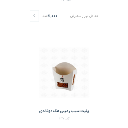
کد: 2463
5,000
حداقل تیراژ سفارش
عدد
پلیت سیب زمینی مک دونالدی
کد: 1217