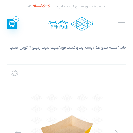
91005636
منتظر شنیدن صدای گرم شماییم!
021
0
خانه
/
بسته بندی غذا
/
بسته بندی فست فود
/ پلیت سیب زمینی 4 گوش چسب