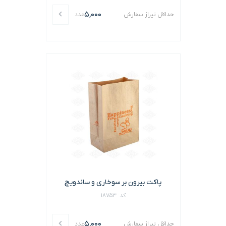
5,000
حداقل تیراژ سفارش
عدد
پاکت بیرون بر سوخاری و ساندویچ
کد: 18753
5,000
حداقل تیراژ سفارش
عدد