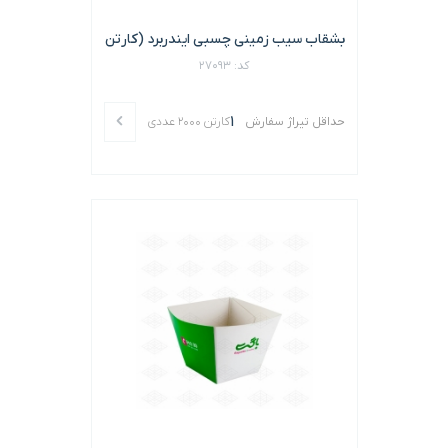
بشقاب سیب زمینی چسبی ایندربرد (کارتن
2000 عددی)
کد: 27093
1
حداقل تیراژ سفارش
کارتن 2000 عددی