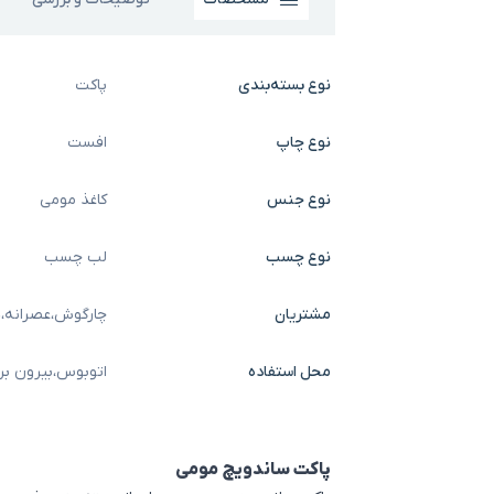
نوع بسته‌بندی
پاکت
نوع چاپ
افست
نوع جنس
کاغذ مومی
نوع چسب
لب چسب
مشتریان
چارگوش
،
عصرانه
،
ه
محل استفاده
اتوبوس
،
بیرون بر
پاکت ساندویچ مومی