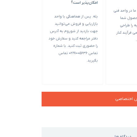
امکان‌پذیر است؟
ا در واحد فنی
حداقل سفارش با توجه 
بله. پس از هماهنگی با واحد
حصول شما
متفاوت است. حد بهینه
بازاریابی و فروش می‌توانید
 را طراحی
بسته بندی 00
جهت بازدید از شوروم به آدرس
ی فرآیند کنار
بعضی از قالب‌ها تکی 
دفتر مراجعه کنید و سفارش خود
5000 عدد می‌شود ح
را حضوری ثبت کنید. با شماره
آن‌ها و ب
تماس 02191005636 تماس
بگیرید.
چه جعبه کوچک‌تر باشد
سفارش بالاتر است.
ش اختصاصی
دیدگاه ها