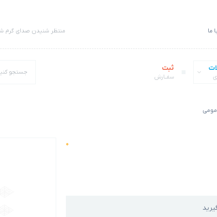
 ما
منتظر شنیدن صدای گرم شم
ات
ثبت
ی
سفــارش
 مومی
0
یرید