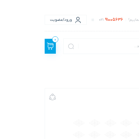
91005636
اییم!
021
ورود/عضویت
0