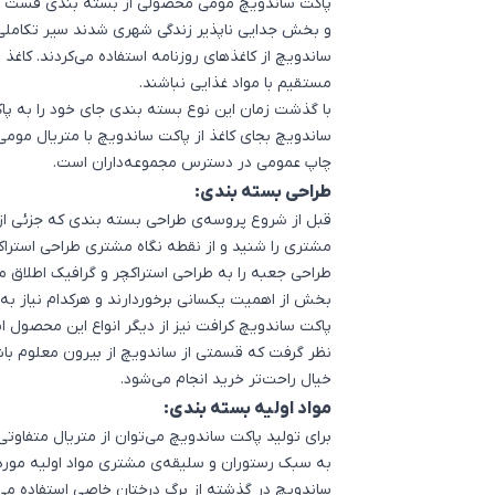
پاکت ساندویچ مومی محصولی از
بسته بندی فست ف
و بخش جدایی ناپذیر زندگی شهری شدند سیر تکاملی 
ساندویچ
از کاغذهای روزنامه استفاده می‌کردند. کاغذ
مستقیم با مواد غذایی نباشند.
با گذشت زمان این نوع بسته بندی جای خود را به پاکت
ساندویچ بجای کاغذ از پاکت‌ ساندویچ با متریال مو
چاپ عمومی در دسترس مجموعه‌داران است.
طراحی بسته بندی:
قبل از شروع پروسه‌ی
طراحی بسته بندی
که جزئی از
مشتری را شنید و از نقطه نگاه مشتری طراحی استراکچ
طراحی جعبه را به طراحی استراکچر و گرافیک اطلاق 
بخش از اهمیت یکسانی برخوردارند و هرکدام نیاز به 
پاکت ساندویچ کرافت نیز از دیگر انواع این محصول ا
نظر گرفت که قسمتی از ساندویچ از بیرون معلوم باشد
خیال راحت‌تر خرید انجام می‌شود.
مواد اولیه بسته بندی:
برای تولید پاکت ساندویچ می‌توان از متریال متفاوتی 
اشتراک گذاری در
به سبک رستوران و سلیقه‌ی مشتری مواد اولیه مورد
ساندویچ در گذشته از برگ درختان خاصی استفاده می‌ش