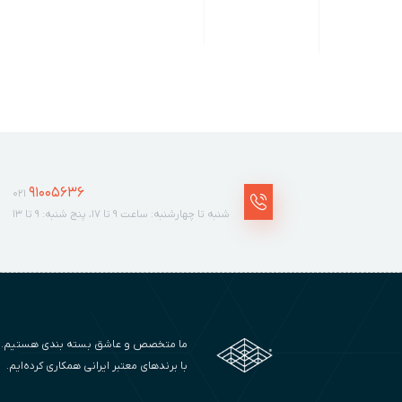
91005636
021
شنبه تا چهارشنبه: ساعت ۹ تا ۱۷، پنج شنبه: ۹ تا ۱۳
با برندهای معتبر ایرانی همکاری کرده‌ایم.