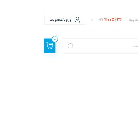
91005636
اییم!
021
ورود/عضویت
0