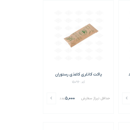
پاکت کاتلری کاغذی رستوران
کد: 15096
5,000
حداقل تیراژ سفارش
عدد