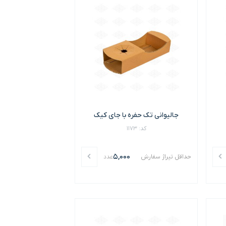
جالیوانی تک حفره با جای کیک
کد: 1173
5,000
حداقل تیراژ سفارش
عدد