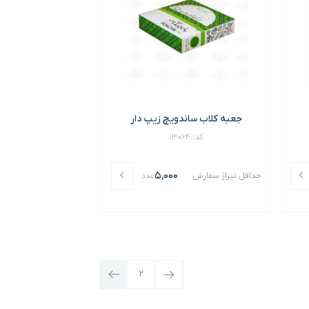
جعبه کلاب ساندویچ زیپ دار
کد: 13064
5,000
حداقل تیراژ سفارش
عدد
2