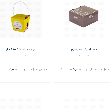
جعبه برگر سفره ای
جعبه پاستا دسته دار
کد: 1133
کد: 3635
5,000
5,000
داقل تیراژ سفارش
عدد
حداقل تیراژ سفارش
عدد