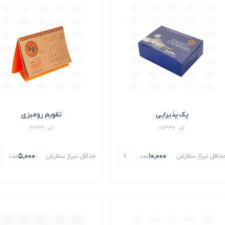
پک پذیرایی
تقویم رومیزی
کد: 17336
کد: 21232
5,000
10,000
داقل تیراژ سفارش
عدد
حداقل تیراژ سفارش
عدد