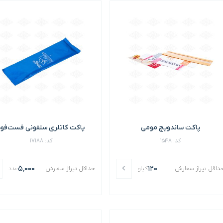
پاکت ساندویچ مومی
پاکت کاتلری سلفونی فست‌فود
کد: 1548
کد: 17188
5,000
120
داقل تیراژ سفارش
کیلو
حداقل تیراژ سفارش
عدد