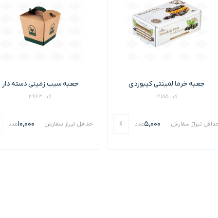
جعبه خرما لمینتی کیبوردی
جعبه سیب زمینی دسته دار
کد: 21185
کد: 3663
10,000
5,000
داقل تیراژ سفارش
عدد
حداقل تیراژ سفارش
عدد