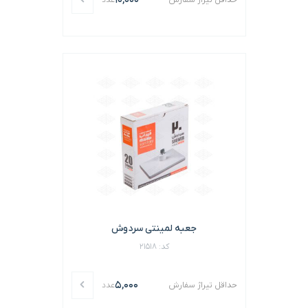
10,000
حداقل تیراژ سفارش
عدد
جعبه لمینتی سردوش
کد: 21518
5,000
حداقل تیراژ سفارش
عدد