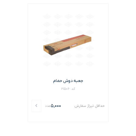
جعبه دوش حمام
کد: 21506
5,000
حداقل تیراژ سفارش
عدد