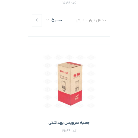
کد: 15099
5,000
حداقل تیراژ سفارش
عدد
جعبه سرویس بهداشتی
کد: 21094