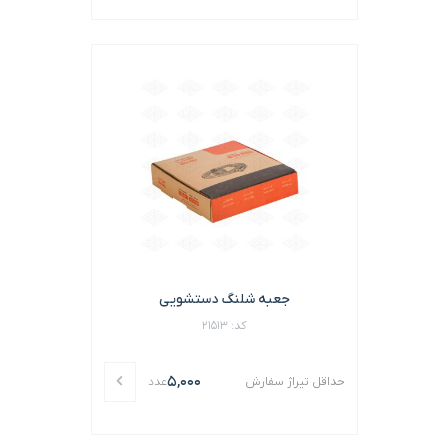
جعبه شلنگ دستشویی
کد: 21513
5,000
حداقل تیراژ سفارش
عدد