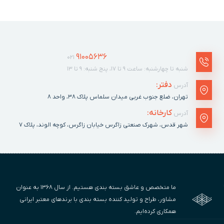
91005636
021
شنبه تا چهارشنبه: ساعت ۹ تا ۱۷، پنج شنبه: ۹ تا ۱۳
دفتر:
آدرس
تهران، ضلع جنوب غربی میدان سلماس پلاک ٣٨، واحد ۸
کارخانه:
آدرس
شهر قدس، شهرک صنعتی زاگرس خیابان زاگرس، کوچه الوند، پلاک ٧
ما متخصص و عاشق بسته بندی هستیم. از سال ۱۳۶۸ به عنوان
مشاور، طراح و تولید کننده بسته بندی با برندهای معتبر ایرانی
همکاری کرده‌ایم.