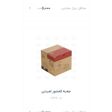
5,000
حداقل تیراژ سفارش
عدد
جعبه کفشور لمینتی
کد: 21525