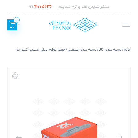
91005636
منتظر شنیدن صدای گرم شماییم!
021
0
خانه
/
بسته بندی کالا
/
بسته بندی صنعتی
/ جعبه لوازم یدکی لمینتی کیبوردی