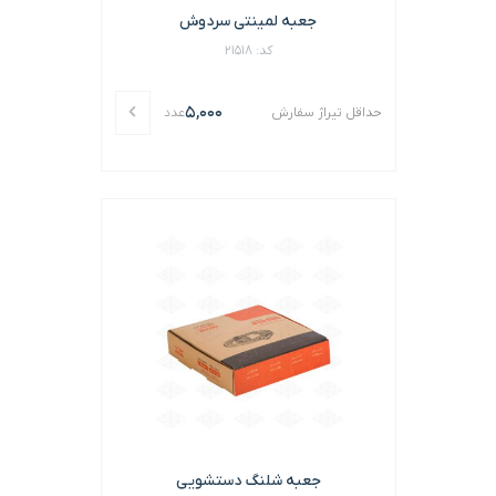
جعبه لمینتی سردوش
کد: 21518
5,000
حداقل تیراژ سفارش
عدد
جعبه شلنگ دستشویی