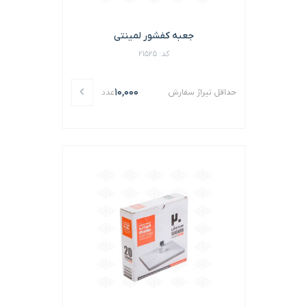
جعبه کفشور لمینتی
کد: 21525
10,000
حداقل تیراژ سفارش
عدد