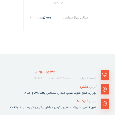
کد: 21513
5,000
حداقل تیراژ سفارش
عدد
91005636
021
شنبه تا چهارشنبه: ساعت ۹ تا ۱۷، پنج شنبه: ۹ تا ۱۳
دفتر:
آدرس
تهران، ضلع جنوب غربی میدان سلماس پلاک ٣٨، واحد ۸
کارخانه:
آدرس
شهر قدس، شهرک صنعتی زاگرس خیابان زاگرس، کوچه الوند، پلاک ٧