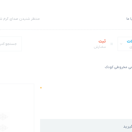
 ما
منتظر شنیدن صدای گرم شم
ات
ثبت
ی
سفــارش
نی مخروطی کودک
0
یرید