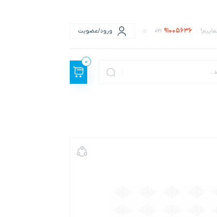
91005636
اییم!
021
ورود/عضویت
0