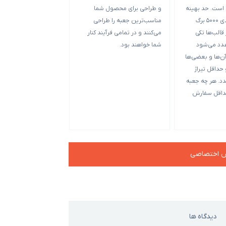
بله. پس از هماهنگی با
 است. حد بهینه
و طراحی برای محصول شما
بازاریابی و فروش می‌
چاپ و بسته بندی 5000 برگ
مناسب‌ترین جعبه را طراحی
بازدید از شوروم به آد
الب‌ها تکی
می‌کنند و در تمامی فرآیند کنار
مراجعه کنید و سفارش 
ند و 5000 عدد می‌شود
شما خواهند بود.
حضوری ثبت کنید. با ش
‌ها و بعضی‌ها
02191005636 تماس بگیرید.
حداقل تیراژ
ود 10000 عدد. هر چه جعبه
داقل سفارش
ش اختصاصی
دیدگاه ها