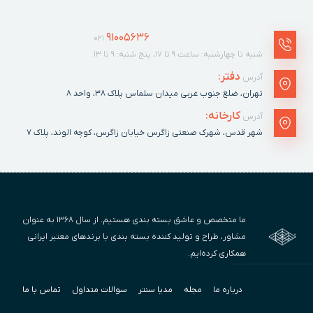
91005636
021
شنبه تا چهارشنبه: ساعت ۹ تا ۱۷، پنج شنبه: ۹ تا ۱۳
دفتر:
آدرس
تهران، ضلع جنوب غربی میدان سلماس پلاک ٣٨، واحد ۸
کارخانه:
آدرس
شهر قدس، شهرک صنعتی زاگرس خیابان زاگرس، کوچه الوند، پلاک ٧
ما متخصص و عاشق بسته بندی هستیم. از سال ۱۳۶۸ به عنوان
مشاور، طراح و تولید کننده بسته بندی با برندهای معتبر ایرانی
همکاری کرده‌ایم.
درباره ما
مجله
مدیا سنتر
سوالات متداول
تماس با ما