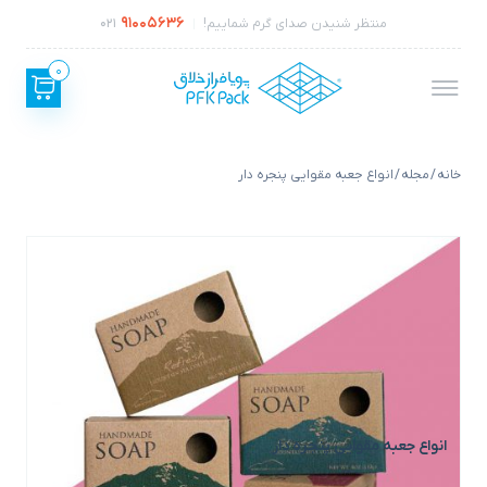
91005636
منتظر شنیدن صدای گرم شماییم!
021
0
خانه
/
مجله
/ انواع جعبه مقوایی پنجره دار
انواع جعبه مقوایی پنجره دار