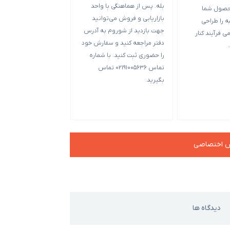
بله. پس از هماهنگی با واحد
حصول شما
متفاوت است. حد بهینه
بازاریابی و فروش می‌توانید
 را طراحی
بسته بندی 00
جهت بازدید از شوروم به آدرس
ی فرآیند کنار
بعضی از قالب‌ها تکی 
دفتر مراجعه کنید و سفارش خود
5000 عدد می‌شود ح
را حضوری ثبت کنید. با شماره
آن‌ها و ب
تماس 02191005636 تماس
بگیرید.
چه جعبه کوچک‌تر باشد
سفارش بالاتر است.
ش اختصاصی
دیدگاه ها