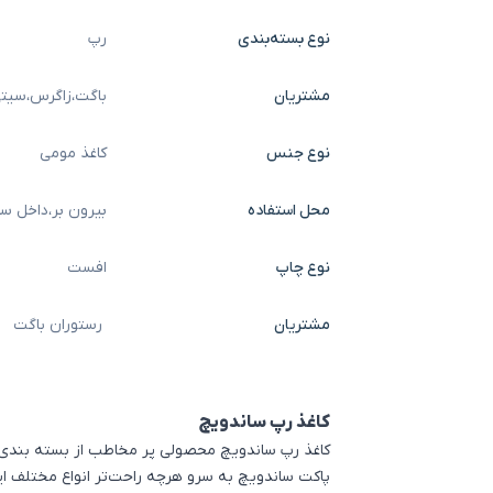
نوع بسته‌بندی
رپ
مشتریان
باگت
،
زاگرس
،
سیتی
نوع جنس
کاغذ مومی
محل استفاده
بیرون بر
،
داخل سا
نوع چاپ
افست
مشتریان
رستوران باگت
کاغذ رپ ساندویچ
کاغذ رپ ساندویچ محصولی پر مخاطب از
بسته بندی
پاکت ساندویچ
به سرو هرچه راحت‌تر انواع مختلف ای