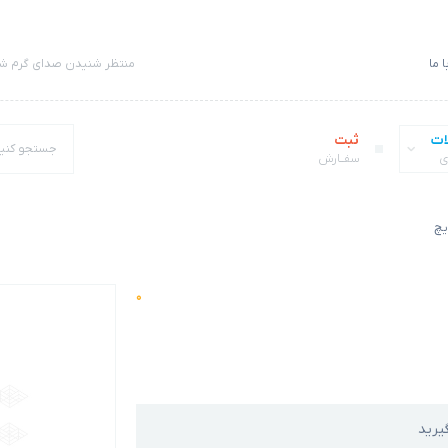
 ما
منتظر شنیدن صدای گرم شم
ات
ثبت
ی
سفــارش
یچ
0
یرید