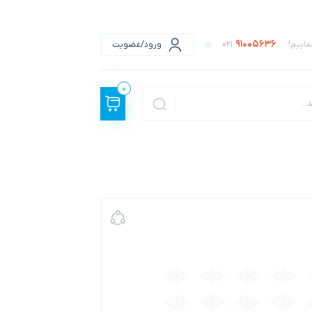
91005636
اییم!
021
ورود/عضویت
0