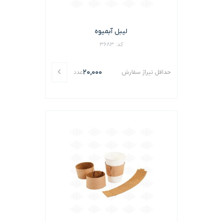
لیبل آبمیوه
کد: 3683
20,000
حداقل تیراژ سفارش
عدد