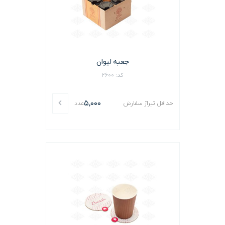
جعبه لیوان
کد: 2600
5,000
حداقل تیراژ سفارش
عدد