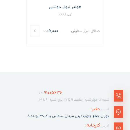
هولدر لیوان دوتایی
کد: 2389
5,000
حداقل تیراژ سفارش
عدد
91005636
021
شنبه تا چهارشنبه: ساعت ۹ تا ۱۷، پنج شنبه: ۹ تا ۱۳
دفتر:
آدرس
تهران، ضلع جنوب غربی میدان سلماس پلاک ٣٨، واحد ۸
کارخانه:
آدرس