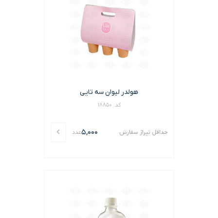
هولدر لیوان سه تایی
کد: 18850
5,000
حداقل تیراژ سفارش
عدد