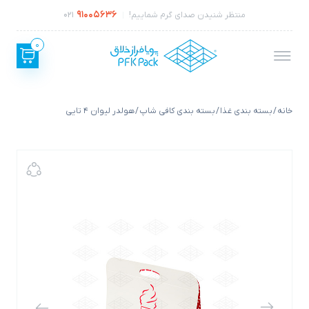
91005636
منتظر شنیدن صدای گرم شماییم!
021
0
خانه
/
بسته بندی غذا
/
بسته بندی کافی شاپ
/ هولدر لیوان 4 تایی