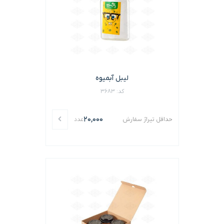
لیبل آبمیوه
کد: 3683
20,000
حداقل تیراژ سفارش
عدد