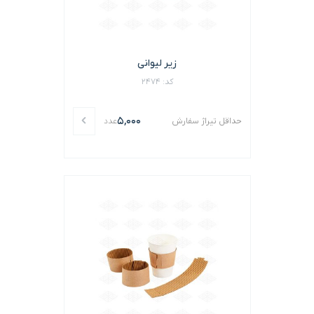
زیر لیوانی
کد: 2474
5,000
حداقل تیراژ سفارش
عدد