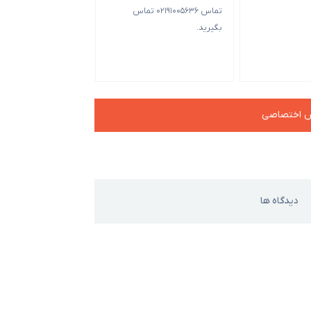
تماس 02191005636 تماس
بگیرید.
چه جعبه کوچک‌تر باشد
سفارش بالاتر است.
ش اختصاصی
دیدگاه ها