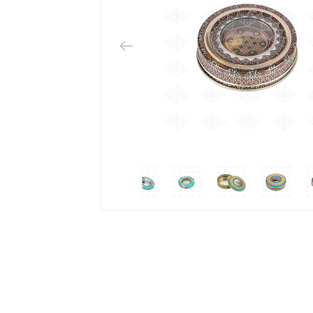
 بسته
به جعبه‌ها
 چاپ و
50 برگ هست.
هستند و
داقل سفارش
عضی‌ها 2 تایی هستند و