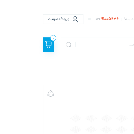
91005636
اییم!
021
ورود/عضویت
0