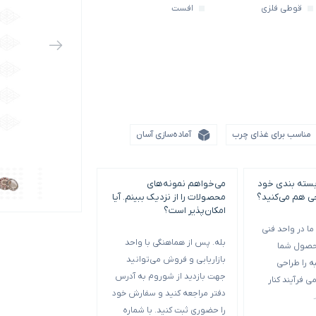
قوطی فلزی
افست
مناسب برای غذای چرب
آماده‌سازی آسان
بسته بندی خود
می‌خواهم نمونه‌های
حداقل سفارش چاپ و
حی هم می‌کنید؟
محصولات را از نزدیک ببینم. آیا
بندی چقدر است؟
امکان‌پذیر است؟
ا در واحد فنی
حداقل سفارش با توجه 
بله. پس از هماهنگی با واحد
حصول شما
متفاوت است. حد بهینه
بازاریابی و فروش می‌توانید
 را طراحی
بسته بندی 00
جهت بازدید از شوروم به آدرس
ی فرآیند کنار
بعضی از قالب‌ها تکی 
دفتر مراجعه کنید و سفارش خود
5000 عدد می‌شود ح
را حضوری ثبت کنید. با شماره
آن‌ها و ب