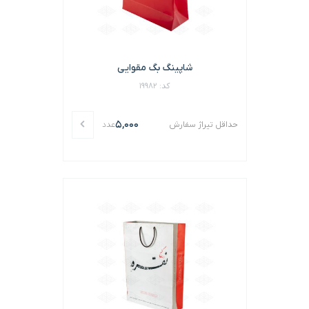
شاپینگ بگ مقوایی
کد: 19982
5,000
حداقل تیراژ سفارش
عدد