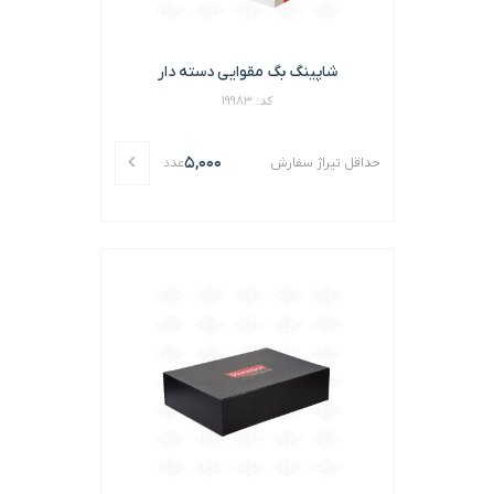
شاپینگ بگ مقوایی دسته دار
کد: 19983
5,000
حداقل تیراژ سفارش
عدد