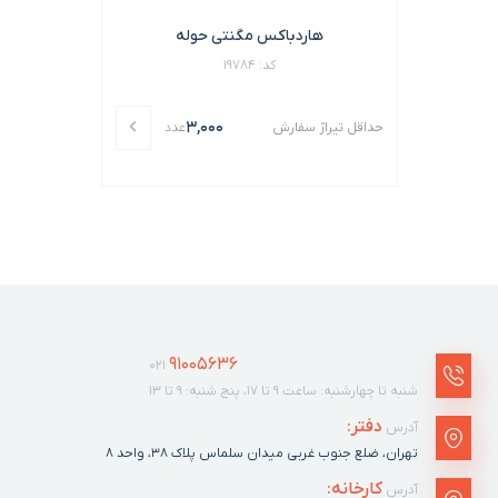
هاردباکس مگنتی حوله
کد: 19784
3,000
حداقل تیراژ سفارش
عدد
91005636
021
شنبه تا چهارشنبه: ساعت ۹ تا ۱۷، پنج شنبه: ۹ تا ۱۳
دفتر:
آدرس
تهران، ضلع جنوب غربی میدان سلماس پلاک ٣٨، واحد ۸
کارخانه:
آدرس