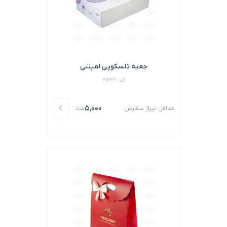
جعبه تلسکوپی لمینتی
کد: 21226
5,000
حداقل تیراژ سفارش
عدد