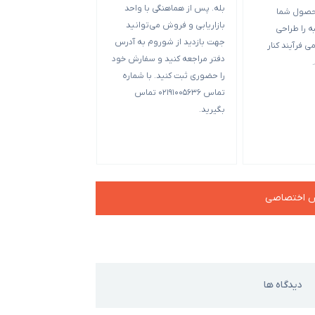
بله. پس از هماهنگی با واحد
حصول شما
متفاوت است. حد بهینه
بازاریابی و فروش می‌توانید
 را طراحی
بسته بندی 00
جهت بازدید از شوروم به آدرس
ی فرآیند کنار
بعضی از قالب‌ها تکی 
دفتر مراجعه کنید و سفارش خود
5000 عدد می‌شود ح
را حضوری ثبت کنید. با شماره
آن‌ها و ب
تماس 02191005636 تماس
بگیرید.
چه جعبه کوچک‌تر باشد
سفارش بالاتر است.
ش اختصاصی
دیدگاه ها