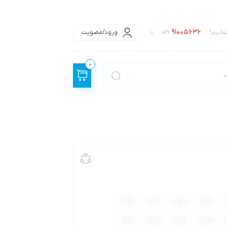
91005636
اییم!
021
ورود/عضویت
0