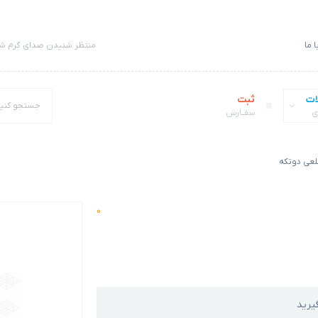
 ما
منتظر شنیدن صدای گرم شم
ات
ثبت
ی
سفــارش
0
یرید