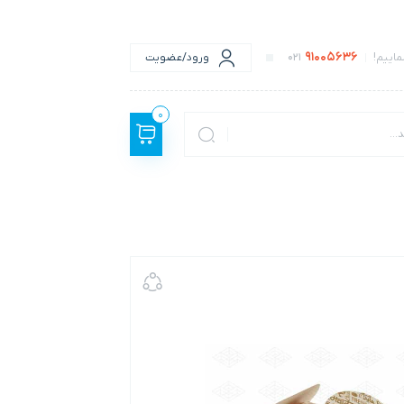
91005636
اییم!
021
ورود/عضویت
0