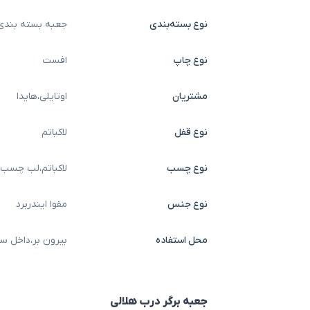
نوع بسته‌بندی
جعبه بسته بندی
نوع چاپ
افست
مشتریان
اوتایلی
،
هایدا
نوع قفل
لاکباتم
نوع چسب
لاکباتم
،
لب چسب
نوع جنس
مقوا ایندربرد
محل استفاده
بیرون بر
،
داخل سا
جعبه برگر درب هلالی