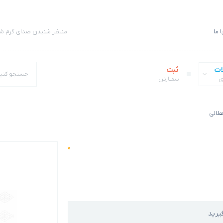
 ما
منتظر شنیدن صدای گرم شم
ات
ثبت
ی
سفــارش
هلالی
0
یرید