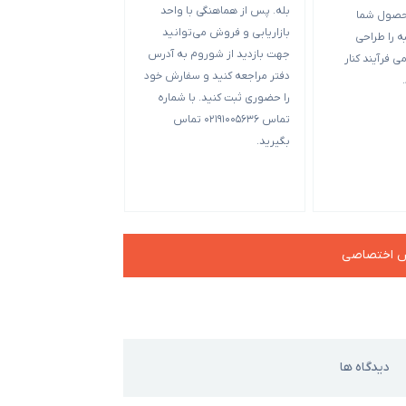
بله. پس از هماهنگی با واحد
حصول شما
متفاوت است. حد بهینه
بازاریابی و فروش می‌توانید
 را طراحی
بسته بندی 00
جهت بازدید از شوروم به آدرس
ی فرآیند کنار
بعضی از قالب‌ها تکی 
دفتر مراجعه کنید و سفارش خود
5000 عدد می‌شود ح
را حضوری ثبت کنید. با شماره
آن‌ها و ب
تماس 02191005636 تماس
بگیرید.
چه جعبه کوچک‌تر باشد
سفارش بالاتر است.
ش اختصاصی
دیدگاه ها