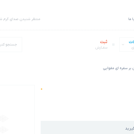
 ما
منتظر شنیدن صدای گرم شم
ات
ثبت
ی
سفــارش
 بر سفره ای مقوایی
0
یرید