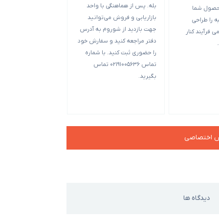
بله. پس از هماهنگی با واحد
حصول شما
متفاوت است. حد بهینه
بازاریابی و فروش می‌توانید
 را طراحی
بسته بندی 00
جهت بازدید از شوروم به آدرس
ی فرآیند کنار
بعضی از قالب‌ها تکی 
دفتر مراجعه کنید و سفارش خود
5000 عدد می‌شود ح
را حضوری ثبت کنید. با شماره
آن‌ها و ب
تماس 02191005636 تماس
بگیرید.
چه جعبه کوچک‌تر باشد
سفارش بالاتر است.
ش اختصاصی
دیدگاه ها