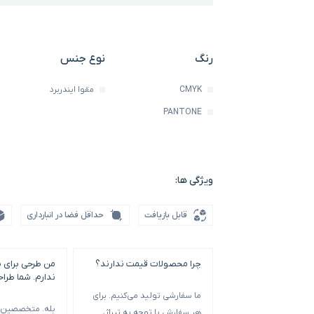
رنگ
نوع جنس
CMYK
مقوا ایندربرد
PANTONE
ویژگی ها:
قابل بازیافت
حداقل فضا در انبارداری
چرا محصولات قیمت ندارند؟
من طرحی برای 
ندارم. شما طرا
ما سفارشی تولید می‌کنیم. برای
بله. متخصصین م
هر سفارش با توجه به تیراژ،