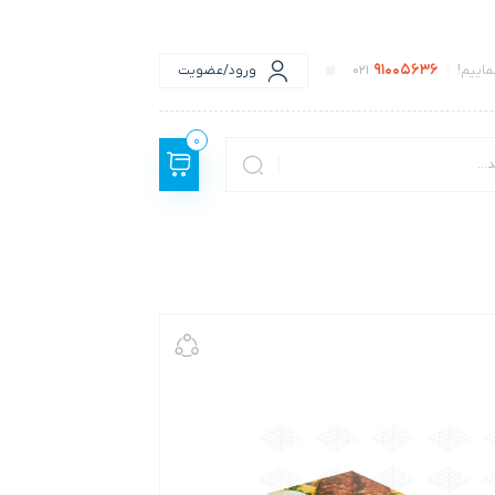
91005636
اییم!
021
ورود/عضویت
0