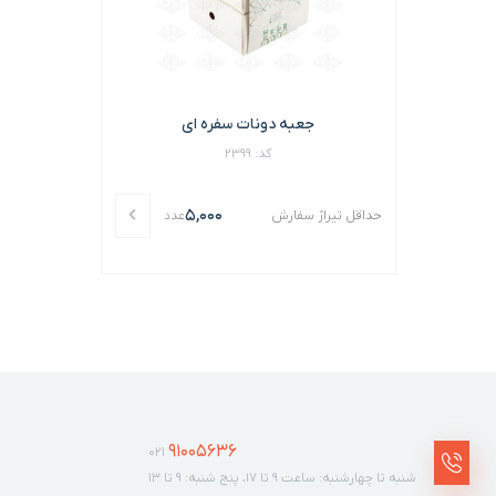
جعبه دونات سفره ای
کد: 2399
5,000
حداقل تیراژ سفارش
عدد
91005636
021
شنبه تا چهارشنبه: ساعت ۹ تا ۱۷، پنج شنبه: ۹ تا ۱۳