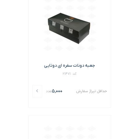
جعبه دونات سفره ای دوتایی
کد: 21471
5,000
حداقل تیراژ سفارش
عدد