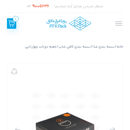
91005636
منتظر شنیدن صدای گرم شماییم!
021
0
خانه
/
بسته بندی غذا
/
بسته بندی کافی شاپ
/ جعبه دونات چهارتایی