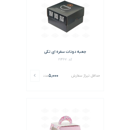
جعبه دونات سفره ای تکی
کد: 21467
5,000
حداقل تیراژ سفارش
عدد