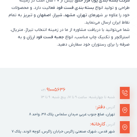
شرکت بسته بندی پویا فراز خلاق
بیش از 30 سال است در زمینه
طراحی و تولید انواع
بسته بندی فست فود
فعالیت دارد. و محصولات
خود را علاوه بر شهرهای
تهران
،
مشهد
،
شیراز
،
اصفهان
و
تبریز
به تمام
نقاط ایران ارسال می‌نماید.
شما می‌توانید با دریافت مشاوره از ما در زمینه انتخاب تیراژ، متریال،
استراکچر و تکنیک چاپ مناسب، انواع
جعبه فست فود ارزان
و به
صرفه را برای رستوران خود سفارش دهید.
91005636
021
شنبه تا چهارشنبه: ساعت ۹ تا ۱۷، پنج شنبه: ۹ تا ۱۳
دفتر:
آدرس
تهران، ضلع جنوب غربی میدان سلماس پلاک ٣٨، واحد ۸
کارخانه:
آدرس
شهر قدس، شهرک صنعتی زاگرس خیابان زاگرس، کوچه الوند، پلاک ٧