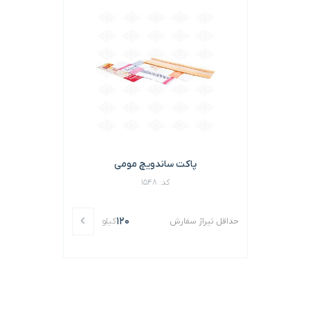
پاکت ساندویچ مومی
کد: 1548
120
حداقل تیراژ سفارش
کیلو