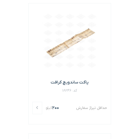
پاکت ساندویچ کرافت
کد: 18246
200
حداقل تیراژ سفارش
کیلو