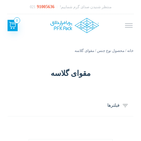
91005636
منتظر شنیدن صدای گرم شماییم!
021
0
خانه
/ محصول نوع جنس / مقوای گلاسه
مقوای گلاسه
فیلترها