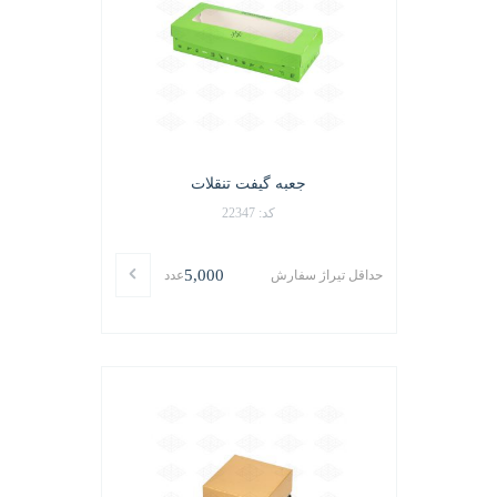
جعبه گیفت تنقلات
کد: 22347
5,000
حداقل تیراژ سفارش
عدد