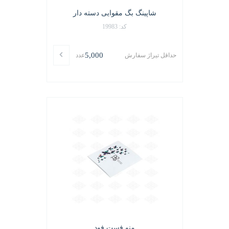
شاپینگ بگ مقوایی دسته دار
کد: 19983
5,000
حداقل تیراژ سفارش
عدد
منو فست فود