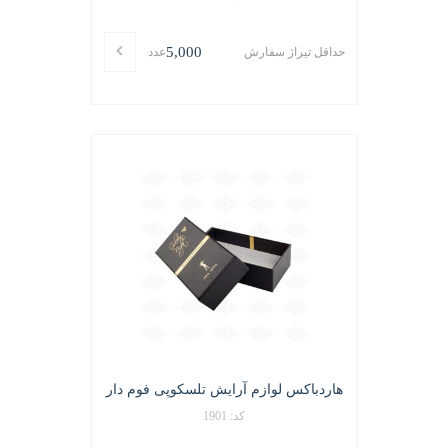
5,000
حداقل تیراژ سفارش
عدد
هاردباکس لوازم آرایش تلسکوپی فوم دار
کد: 1901