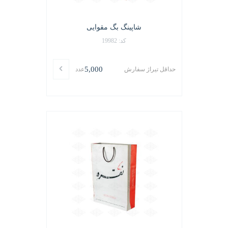
شاپینگ بگ مقوایی
کد: 19982
5,000
حداقل تیراژ سفارش
عدد