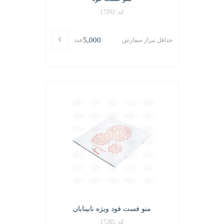
کد: 17292
5,000
حداقل تیراژ سفارش
عدد
منو فست فود ویژه نابینایان
کد: 17285