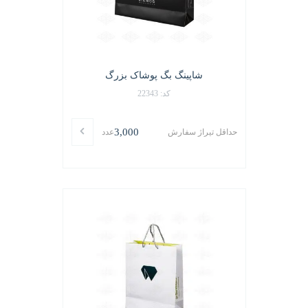
شاپینگ بگ پوشاک بزرگ
کد: 22343
3,000
حداقل تیراژ سفارش
عدد