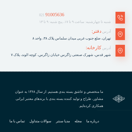
91005636
021
شنبه تا چهارشنبه: ساعت ۹ تا ۱۷، پنج شنبه: ۹ تا ۱۳
دفتر:
آدرس
تهران، ضلع جنوب غربی میدان سلماس پلاک ٣٨، واحد ۸
کارخانه:
آدرس
شهر قدس، شهرک صنعتی زاگرس خیابان زاگرس، کوچه الوند، پلاک ٧
ما متخصص و عاشق بسته بندی هستیم. از سال ۱۳۶۸ به عنوان
مشاور، طراح و تولید کننده بسته بندی با برندهای معتبر ایرانی
همکاری کرده‌ایم.
درباره ما
مجله
مدیا سنتر
سوالات متداول
تماس با ما