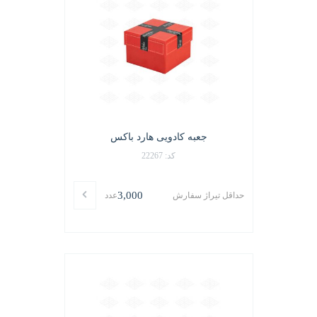
جعبه کادویی هارد باکس
کد: 22267
3,000
حداقل تیراژ سفارش
عدد