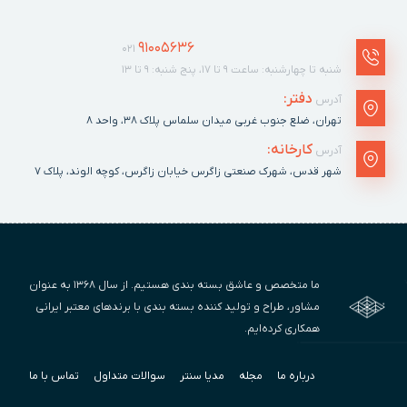
91005636
021
شنبه تا چهارشنبه: ساعت ۹ تا ۱۷، پنج شنبه: ۹ تا ۱۳
دفتر:
آدرس
تهران، ضلع جنوب غربی میدان سلماس پلاک ٣٨، واحد ۸
کارخانه:
آدرس
شهر قدس، شهرک صنعتی زاگرس خیابان زاگرس، کوچه الوند، پلاک ٧
ما متخصص و عاشق بسته بندی هستیم. از سال ۱۳۶۸ به عنوان
مشاور، طراح و تولید کننده بسته بندی با برندهای معتبر ایرانی
همکاری کرده‌ایم.
درباره ما
مجله
مدیا سنتر
سوالات متداول
تماس با ما